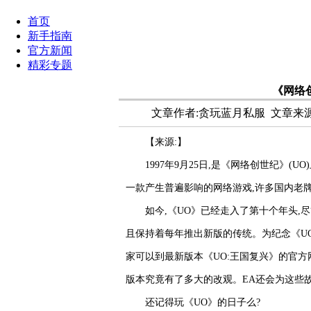
首页
新手指南
官方新闻
精彩专题
《网络
文章作者:贪玩蓝月私服
文章来源:ht
【来源:】
1997年9月25日,是《网络创世纪》(
一款产生普遍影响的网络游戏,许多国内老
如今,《UO》已经走入了第十个年头,
且保持着每年推出新版的传统。为纪念《UO》十
家可以到最新版本《UO:王国复兴》的官方
版本究竟有了多大的改观。EA还会为这些
还记得玩《UO》的日子么?