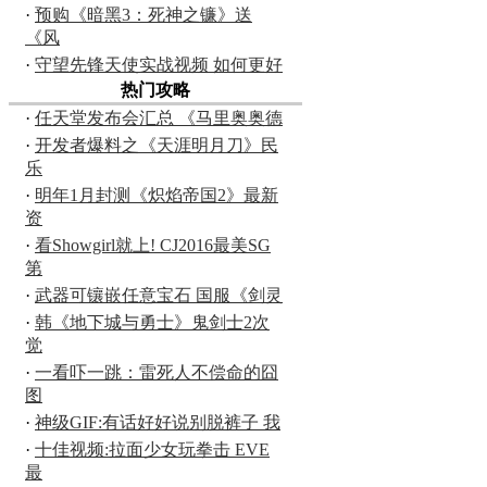
·
预购《暗黑3：死神之镰》送
《风
·
守望先锋天使实战视频 如何更好
热门攻略
·
任天堂发布会汇总 《马里奥奥德
·
开发者爆料之《天涯明月刀》民
乐
·
明年1月封测《炽焰帝国2》最新
资
·
看Showgirl就上! CJ2016最美SG
第
·
武器可镶嵌任意宝石 国服《剑灵
·
韩《地下城与勇士》鬼剑士2次
觉
·
一看吓一跳：雷死人不偿命的囧
图
·
神级GIF:有话好好说别脱裤子 我
·
十佳视频:拉面少女玩拳击 EVE
最