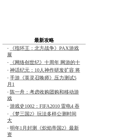
最新攻略
·
《指环王：北方战争》PAX游戏
展
·
《网络创世纪》十周年 网游的十
·
神话纪元：10人神作研发扩容 将
·
手游《英灵召唤师》压力测试5
月1
·
陈一舟：考虑收购团购和移动游
戏
·
游戏史1002：FIFA2010 雷电4 吞
·
《梦三国2》玩法多样公测时间
大
·
明年1月封测《炽焰帝国2》最新
资